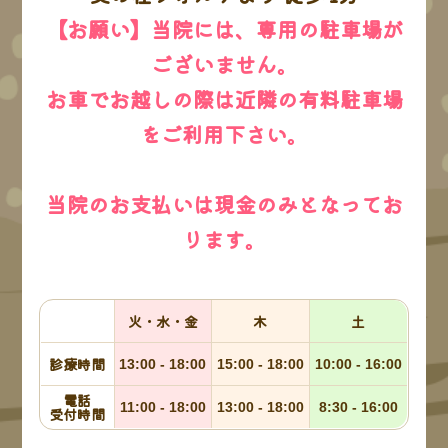
【お願い】当院には、専用の駐車場が
その24 ごめんなさい、何度も聞かせて
ください、、
ございません。
お車でお越しの際は近隣の有料駐車場
その25 歯肉炎について
をご利用下さい。
その26 歯肉炎を改善させるには
当院のお支払いは現金のみとなってお
ります。
その27 母子手帳は親子の命のアルバム
その28 ドキドキを笑顔に・・・
火・水・金
木
土
診療時間
13:00 - 18:00
15:00 - 18:00
10:00 - 16:00
その29 子供たちの『わぁー！』の声が
電話
聞きたくて、、ガーデニング始めまし
11:00 - 18:00
13:00 - 18:00
8:30 - 16:00
受付時間
た。