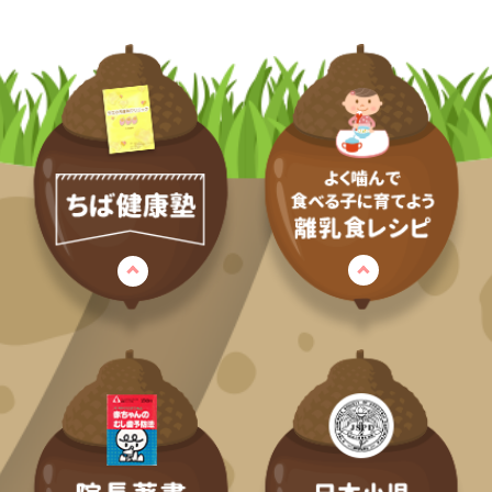
その6 歯の王様！6歳臼歯
その7 こんな時こそ、お口ケア
その8 乳歯の生え替わり
その9 バイオフィルムをやっつけ
ろ！！
その10 むし歯の進行が速い乳歯
その11 知っていますか？朝食のウワサ
その12 元患者の私が気づいた「小児歯