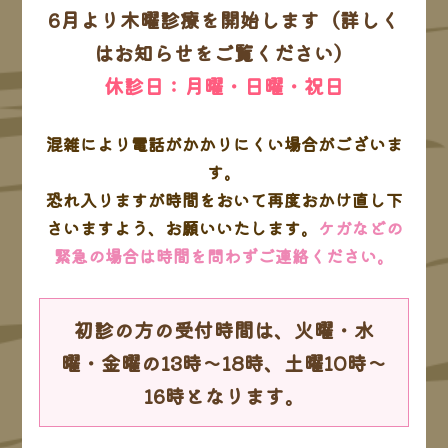
6月より木曜診療を開始します（詳しく
その30 うがい早すぎー、、うがいは大
はお知らせをご覧ください）
切です！
休診日：月曜・日曜・祝日
混雑により電話がかかりにくい場合がございま
その31 うがいのお話・・続きです
す。
恐れ入りますが時間をおいて再度おかけ直し下
その32 子どもの睡眠が危ない！
さいますよう、お願いいたします。
ケガなどの
緊急の場合は時間を問わずご連絡ください。
その33 憧れのお姉さん！ 〜嬉しい日
常の一コマ〜
初診の方の受付時間は、火曜・水
曜・金曜の13時～18時、土曜10時～
16時となります。