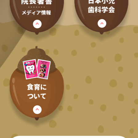
科の工夫」
その13 ご自宅でできる「歯医者に慣れ
るための練習」
その14 夜型生活はむし歯になりやす
い・・・！？
その15 歯医者の麻酔は敵？味方？
その16 どうしよう？！こどもの歯のケ
ガ、口のケガ！！
その17 お口のストレッチ"あいうべ体